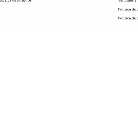
Acerca de nosotros
Términos y 
Política de
Política de 